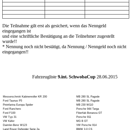
Die Teilnahme gilt erst als gesichert, wenn das Nenngeld
eingegangen ist
und eine schriftliche Bestätigung an die Teilnehmer zugestellt
wurde!!
* Nennung noch nicht bestätigt, da Nennung / Nenngeld noch nicht
eingegangen!!
Fahrzeugliste
9.int. SchwobaCup
28.06.2015
Messerschmitt Kabinenroller KR 200
MB 280 SL Pagode
Ford Taunus P5
MB 280 SL Pagode
Pininfarina Europa Spider
MB 230 W110
Ford Ranchero
Porsche 944 Targa
Ford F100
Fiberfab Bonanza GT
VW Typ 31
Porsche 911
VW Käfer
MG B GT
Daimler-Benz W123
VW Porsche 914
Land Rover Defender Serie 2a
BMW 3,0 CS