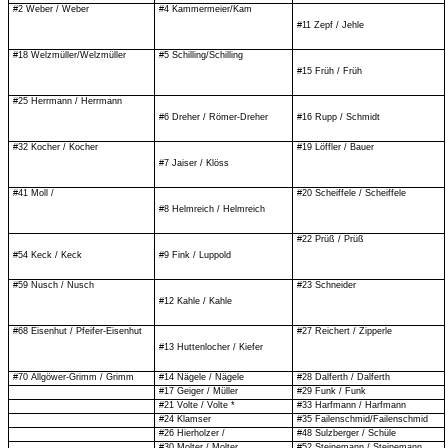
#2 Weber / Weber
#4 Kammermeier/Kam
#11 Zepf / Jehle
#18 Welzmüller/Welzmüller
#5 Schilling/Schilling
#15 Früh / Früh
#25 Herrmann / Herrmann
#6 Dreher / Römer-Dreher
#16 Rupp / Schmidt
#32 Kocher / Kocher
#19 Löffler / Bauer
#7 Jaiser / Klöss
#41 Moll /
#20 Scheiffele / Scheiffele
#8 Helmreich / Helmreich
#22 Prüß / Prüß
#54 Keck / Keck
#9 Fink / Luppold
#59 Nusch / Nusch
#23 Schneider
#12 Kahle / Kahle
#68 Eisenhut / Pfeifer-Eisenhut
#27 Reichert / Zipperle
#13 Huttenlocher / Kiefer
#70 Allgöwer-Grimm / Grimm
#14 Nägele / Nägele
#28 Dalferth / Dalferth
#17 Geiger / Müller
#29 Funk / Funk
#21 Volte / Volte *
#33 Harfmann / Harfmann
#24 Klamser
#35 Failenschmid/Failenschmid
#26 Hierholzer /
#48 Sulzberger / Schüle
#30 Molter / Molter
#52 Steinemann / Steinemann