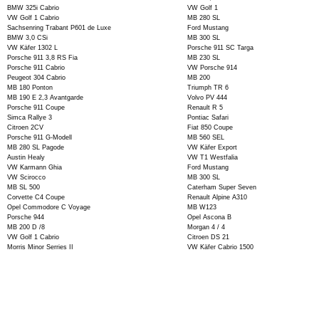
BMW 325i Cabrio
VW Golf 1
VW Golf 1 Cabrio
MB 280 SL
Sachsenring Trabant P601 de Luxe
Ford Mustang
BMW 3,0 CSi
MB 300 SL
VW Käfer 1302 L
Porsche 911 SC Targa
Porsche 911 3,8 RS Fia
MB 230 SL
Porsche 911 Cabrio
VW Porsche 914
Peugeot 304 Cabrio
MB 200
MB 180 Ponton
Triumph TR 6
MB 190 E 2,3 Avantgarde
Volvo PV 444
Porsche 911 Coupe
Renault R 5
Simca Rallye 3
Pontiac Safari
Citroen 2CV
Fiat 850 Coupe
Porsche 911 G-Modell
MB 560 SEL
MB 280 SL Pagode
VW Käfer Export
Austin Healy
VW T1 Westfalia
VW Karmann Ghia
Ford Mustang
VW Scirocco
MB 300 SL
MB SL 500
Caterham Super Seven
Corvette C4 Coupe
Renault Alpine A310
Opel Commodore C Voyage
MB W123
Porsche 944
Opel Ascona B
MB 200 D /8
Morgan 4 / 4
VW Golf 1 Cabrio
Citroen DS 21
Morris Minor Serries II
VW Käfer Cabrio 1500