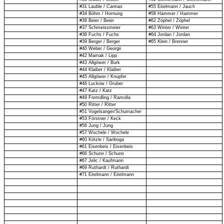
#31 Lauble / Cannas
#55 Eitelmann / Jauch
#34 Böhm / Hornung
#58 Hammer / Hammer
#36 Beier / Beier
#62 Zöphel / Zöphel
#37 Schmeissmeier
#63 Winter / Winter
#38 Fuchs / Fuchs
#64 Jordan / Jordan
#39 Berger / Berger
#65 Klein / Brenner
#40 Weber / Georgii
#42 Mamak / Lipp
#43 Allgöwer / Burk
#44 Klaiber / Klaiber
#45 Allgöwer / Knupfer
#46 Luckow / Gruber
#47 Katz / Katz
#49 Fremdling / Ramolla
#50 Ritter / Ritter
#51 Vogelsanger/Schumacher
#53 Förstner / Keck
#56 Jung / Jung
#57 Wochele / Wochele
#60 Kötzle / Sariboga
#61 Eisenbeis / Eisenbeis
#66 Schunn / Schunn
#67 Jelic / Kaufmann
#69 Ruthardt / Ruthardt
#71 Eitelmann / Eitelmann