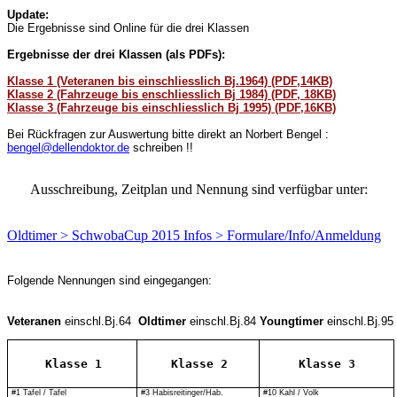
Update:
Die Ergebnisse sind Online für die drei Klassen
Ergebnisse der drei Klassen (als PDFs):
Klasse 1 (Veteranen bis einschliesslich Bj.1964) (PDF,14KB)
Klasse 2 (Fahrzeuge bis enschliesslich Bj 1984) (PDF, 18KB)
Klasse 3 (Fahrzeuge bis einschliesslich Bj 1995) (PDF,16KB)
Bei Rückfragen zur Auswertung bitte direkt an Norbert Bengel :
bengel@dellendoktor.de
schreiben !!
Ausschreibung, Zeitplan und Nennung sind verfügbar unter:
Oldtimer > SchwobaCup 2015 Infos > Formulare/Info/Anmeldung
Folgende Nennungen sind eingegangen:
Veteranen 
einschl.Bj.64 
 Oldtimer
 einschl.Bj.84 
Youngtimer 
einschl.Bj.95
Klasse 1
Klasse 2
Klasse 3
#1 Tafel / Tafel
#3 Habisreitinger/Hab.
#10 Kahl / Volk